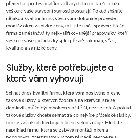
přenechat profesionálům z různých firem, kteří se už o
veškeré vaše stavební starosti postarají. Pokud sháníte
nějakou kvalitní firmu, která vám dokonale provede
montáž oken za nízké ceny, tak jste u nás správně. Naše
firma zaměstnává ty nejkvalifikovanější pracovníky, kteří
veškeré vaše požadavky splní přesně, jak mají, včas,
kvalitně a za nízké ceny.
Služby, které potřebujete a
které vám vyhovují
Sehnat dnes kvalitní firmu, která vám poskytne přesně
takové služby, o kterých žádáte a na kterých jste se
domluvili, může být mnohem složitější, než se zdá. A pokud
takové služby chcete sehnat za co nejvíce přátelské služby,
tím se váš okruh hledaných firem velmi zužuje. Hledáte
například firmu, která se zabývá
montáží oken
a
podobnými záležitostmi? V tom případě neváhejte a