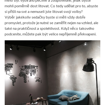
mělo být vybíráno pečlivě a zodpovědně, jinak byste
mohli poměrně dost litovat. Co tedy udělat pro to, abyste
si přišli na své a nemuseli jste litovat svojí volby?
Výběr jakékoliv sedačky byste si měli vždy dobře
promyslet, protože je nutné se zaměřit nejen na vzhled, ale
také na praktičnost a spolehlivost. Když něco takového
podceníte, můžete pak být velice nepříjemně překvapeni.