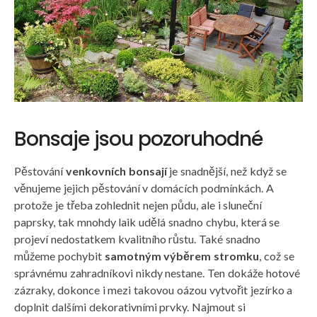
Bonsaje jsou pozoruhodné
Pěstování
venkovních bonsají
je snadnější, než když se
věnujeme jejich pěstování v domácích podmínkách. A
protože je třeba zohlednit nejen půdu, ale i sluneční
paprsky, tak mnohdy laik udělá snadno chybu, která se
projeví nedostatkem kvalitního růstu. Také snadno
můžeme pochybit
samotným výběrem stromku
, což se
správnému zahradníkovi nikdy nestane. Ten dokáže hotové
zázraky, dokonce i mezi takovou oázou vytvořit jezírko a
doplnit dalšími dekorativními prvky. Najmout si