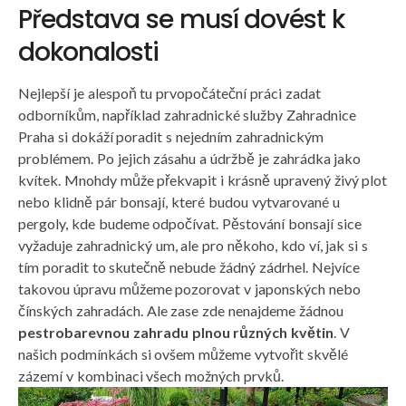
Představa se musí dovést k
dokonalosti
Nejlepší je alespoň tu prvopočáteční práci zadat
odborníkům, například
zahradnické služby Zahradnice
Praha
si dokáží poradit s nejedním zahradnickým
problémem. Po jejich zásahu a údržbě je zahrádka jako
kvítek. Mnohdy může překvapit i krásně upravený živý plot
nebo klidně pár bonsají, které budou vytvarované u
pergoly, kde budeme odpočívat. Pěstování bonsají sice
vyžaduje zahradnický um, ale pro někoho, kdo ví, jak si s
tím poradit to skutečně nebude žádný zádrhel. Nejvíce
takovou úpravu můžeme pozorovat v japonských nebo
čínských zahradách. Ale zase zde nenajdeme žádnou
pestrobarevnou zahradu plnou různých květin
. V
našich podmínkách si ovšem můžeme vytvořit skvělé
zázemí v kombinaci všech možných prvků.