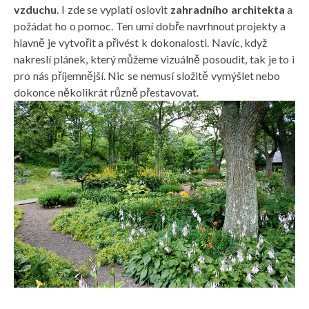
vzduchu
. I zde se vyplatí oslovit
zahradního architekta
a
požádat ho o pomoc. Ten umí dobře navrhnout projekty a
hlavně je vytvořit a přivést k dokonalosti. Navíc, když
nakreslí plánek, který můžeme vizuálně posoudit, tak je to i
pro nás příjemnější. Nic se nemusí složitě vymýšlet nebo
dokonce několikrát různě přestavovat.