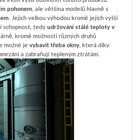
ím pohonem
, ale většina modelů hlavně s
nem
. Jejich velkou výhodou kromě jejich vyšší
ní schopnost, tedy
udržování stálé teploty v
várně, kromě možnosti různých druhů
je možné je
vybavit třeba okny
, která díky
zamrzání a zabraňují tepleným ztrátám.