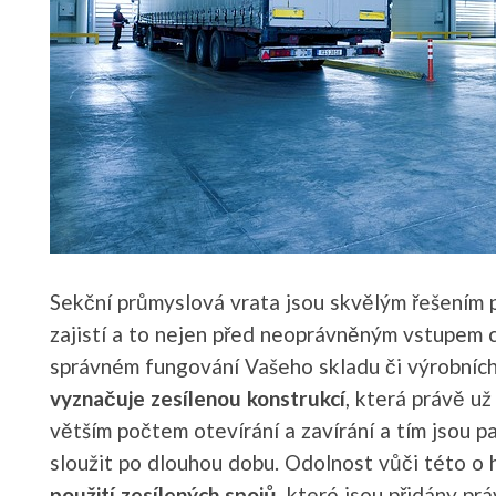
Sekční průmyslová vrata
jsou skvělým řešením 
zajistí a to nejen před neoprávněným vstupem 
správném fungování Vašeho skladu či výrobních 
vyznačuje zesílenou konstrukcí
, která právě už
větším počtem otevírání a zavírání a tím jsou p
sloužit po dlouhou dobu. Odolnost vůči této o 
použití zesílených spojů
, které jsou přidány pr