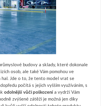
průmyslové budovy a sklady, které dokonale
cizích osob, ale také Vám pomohou ve
hal. Jde o to, že tento model vrat se
 dopředu počítá s jejich vyšším využíváním, s
ak
odolnější vůči poškození
a vydrží Vám
hodně zvýšené zátěži je možná jen díky
ávě kvůli vyšší odolnosti tohoto produktu.