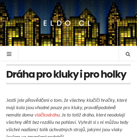
ELDO CL
Dráha pro kluky i pro holky
Jestli jste přesvědčeni o tom, že všechny klučičí hračky, které
mají kola jsou vhodné pouze pro kluky, pravděpodobně
nemáte doma
vláčkodráhu
. Je to totiž dráha, které neodolají
všechny děti bez rozdílu na pohlaví. Vyhrát si s ní můžou tedy
všichni nadšenci tolik úchvatných strojů, jakými jsou vlaky
(ovšem ve zmenšené podobě).