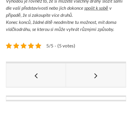
Výhodou je rovněž to, že si můžete všechny dráhy složit sami
dle vaší představivosti nebo jich dokonce
spojit k sobě
v
případě, že si zakoupíte více druhů.
Konec konců, žádné dítě neodmítne tu možnost, mít doma
vláčkodráhu, se kterou si může vyhrát různými způsoby.
5/5 - (5 votes)