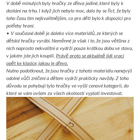
V době minulých byly hračky ze dřeva jediné, které byly k
dostání na trhu. I když jich nebylo moc, dalo by se říct, že byly
toho času tím nejkvalitnějším, co pro děti bylo k dispozici pro
potřeby hraní.
•
V současné době je daleko více materiálů, ze kterých se
dětské hračky vyrábí. Neměnné je však i to, že jsou většina z
nich naprosto nekvalitní a vydrží pouze krátkou dobu ve stavu,
v jakém jste jich koupili.
Právě proto se aktuálně lidi vrací
opět ke klasice, jakou je dřevo.
Nutno podotknout, že jsou hračky z tohoto materiálu nanejvýš
odolné vůči zničení a dětem vydrží prakticky navždy. Z toho
důvodu se pohybují tyto hračky ve vyšší cenové kategorii, do
které se vám ovšem za všech okolností vyplatí investovat.