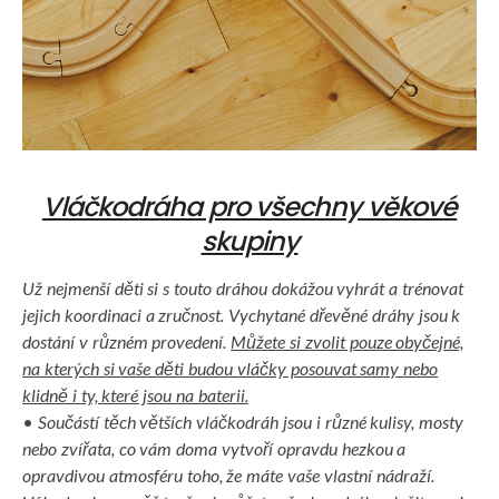
Vláčkodráha pro všechny věkové
skupiny
Už nejmenší děti si s touto dráhou dokážou vyhrát a trénovat
jejich koordinaci a zručnost. Vychytané dřevěné dráhy jsou k
dostání v různém provedení.
Můžete si zvolit pouze obyčejné,
na kterých si vaše děti budou vláčky posouvat samy nebo
klidně i ty, které jsou na baterii.
•
Součástí těch větších vláčkodráh jsou i různé kulisy, mosty
nebo zvířata, co vám doma vytvoří opravdu hezkou a
opravdivou atmosféru toho, že máte vaše vlastní nádraží.