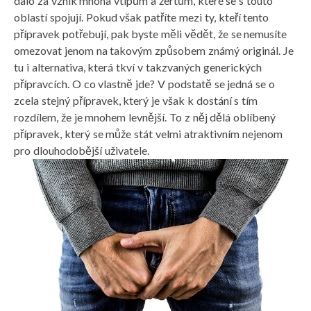
dalo za vznik mnoha vtipům a žertům, které se s touto
oblastí spojují. Pokud však patříte mezi ty, kteří tento
přípravek potřebují, pak byste měli vědět, že se nemusíte
omezovat jenom na takovým způsobem známý originál. Je
tu i alternativa, která tkví v takzvaných generických
přípravcích. O co vlastně jde? V podstatě se jedná se o
zcela stejný přípravek, který je však k dostání s tím
rozdílem, že je mnohem levnější. To z něj dělá oblíbený
přípravek, který se může stát velmi atraktivním nejenom
pro dlouhodobější uživatele.