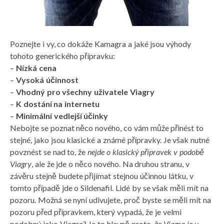
Poznejte i vy, co dokáže Kamagra a jaké jsou výhody
tohoto generického přípravku:
–
Nízká cena
–
Vysoká účinnost
–
Vhodný pro všechny uživatele Viagry
–
K dostání na internetu
–
Minimální vedlejší účinky
Nebojte se poznat něco nového, co vám může přinést to
stejné, jako jsou klasické a známé přípravky. Je však nutné
povznést se nad to, že
nejde o klasický přípravek v podobě
Viagry
, ale že jde o něco nového. Na druhou stranu, v
závěru stejně budete přijímat stejnou účinnou látku, v
tomto případě jde o Sildenafil. Lidé by se však měli mít na
pozoru. Možná se nyní udivujete, proč byste se měli mít na
pozoru před přípravkem, který vypadá, že je velmi
podobný jako Viagra? Je to hlavně proto, že
Viagra je v