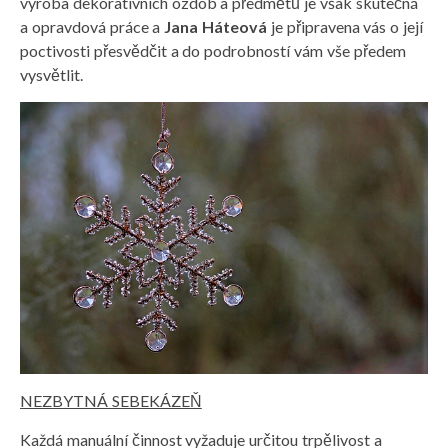
výroba dekorativních ozdob a předmětů je však skutečná
a opravdová práce a
Jana Háteová
je připravena vás o její
poctivosti přesvědčit a do podrobností vám vše předem
vysvětlit.
NEZBYTNÁ SEBEKÁZEŇ
Každá manuální činnost vyžaduje určitou trpělivost a