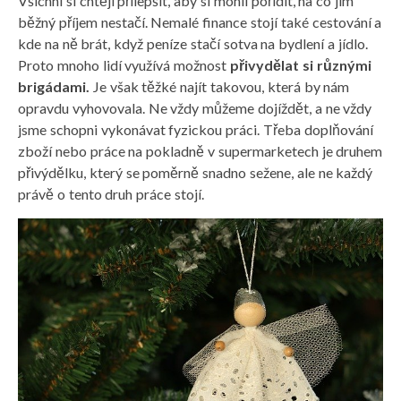
Všichni si chtějí přilepšit, aby si mohli pořídit, na co jim
běžný příjem nestačí. Nemalé finance stojí také cestování a
kde na ně brát, když peníze stačí sotva na bydlení a jídlo.
Proto mnoho lidí využívá možnost
přivydělat si různými
brigádami.
Je však těžké najít takovou, která by nám
opravdu vyhovovala. Ne vždy můžeme dojíždět, a ne vždy
jsme schopni vykonávat fyzickou práci. Třeba doplňování
zboží nebo práce na pokladně v supermarketech je druhem
přivýdělku, který se poměrně snadno sežene, ale ne každý
právě o tento druh práce stojí.