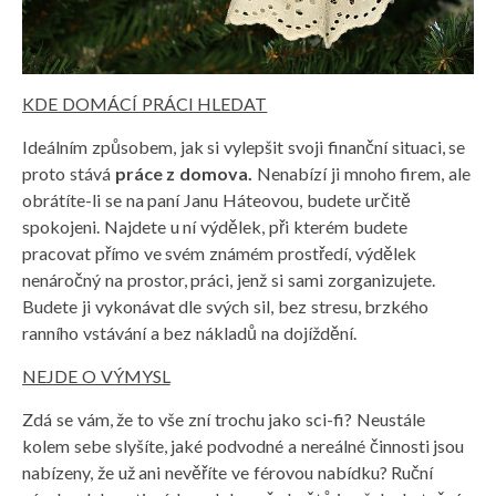
KDE DOMÁCÍ PRÁCI HLEDAT
Ideálním způsobem, jak si vylepšit svoji finanční situaci, se
proto stává
práce z domova.
Nenabízí ji mnoho firem, ale
obrátíte-li se na paní
Janu Háteovou
, budete určitě
spokojeni. Najdete u ní výdělek, při kterém budete
pracovat přímo ve svém známém prostředí, výdělek
nenáročný na prostor, práci, jenž si sami zorganizujete.
Budete ji vykonávat dle svých sil, bez stresu, brzkého
ranního vstávání a bez nákladů na dojíždění.
NEJDE O VÝMYSL
Zdá se vám, že to vše zní trochu jako sci-fi? Neustále
kolem sebe slyšíte, jaké podvodné a nereálné činnosti jsou
nabízeny, že už ani nevěříte ve férovou nabídku? Ruční