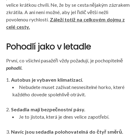
velice krátkou chvíli. Ne, že by se cesta nějakým zázrakem
zkrátila. A ani není možné, aby jel řidič větší nežli
povolenou rychlostí.
Záleží totiž na celkovém dojmu z
celé cesty.
Pohodlí jako v letadle
První, co všichni pasažéři vždy požadují, je pochopitelně
pohodlí.
Autobus je vybaven klimatizací.
Nebudete muset zažívat nesnesitelné horko, které
každého dovede spolehlivě otrávit.
Sedadla mají bezpečnostní pásy.
Je to jistota, která je dnes velice zapotřebí.
Navíc jsou sedadla polohovatelná do čtyř směrů.