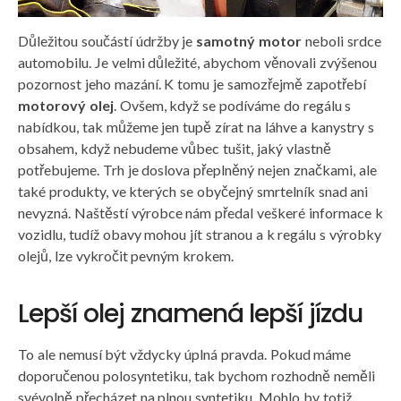
Důležitou součástí údržby je
samotný motor
neboli srdce
automobilu. Je velmi důležité, abychom věnovali zvýšenou
pozornost jeho mazání. K tomu je samozřejmě zapotřebí
motorový olej
. Ovšem, když se podíváme do regálu s
nabídkou, tak můžeme jen tupě zírat na láhve a kanystry s
obsahem, když nebudeme vůbec tušit, jaký vlastně
potřebujeme. Trh je doslova přeplněný nejen značkami, ale
také produkty, ve kterých se obyčejný smrtelník snad ani
nevyzná. Naštěstí výrobce nám předal veškeré informace k
vozidlu, tudíž obavy mohou jít stranou a k regálu s výrobky
olejů, lze vykročit pevným krokem.
Lepší olej znamená lepší jízdu
To ale nemusí být vždycky úplná pravda. Pokud máme
doporučenou polosyntetiku, tak bychom rozhodně neměli
svévolně přecházet na plnou syntetiku. Mohlo by totiž