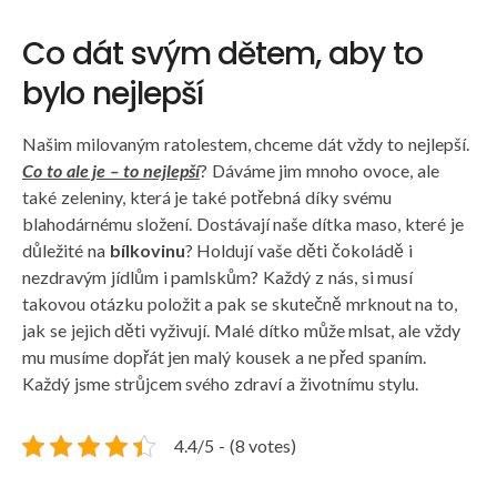
Co dát svým dětem, aby to
bylo nejlepší
Našim milovaným ratolestem, chceme dát vždy to nejlepší.
Co to ale je – to nejlepší
? Dáváme jim mnoho ovoce, ale
také zeleniny, která je také potřebná díky svému
blahodárnému složení. Dostávají naše dítka maso, které je
důležité na
bílkovinu
? Holdují vaše děti čokoládě i
nezdravým jídlům i pamlskům? Každý z nás, si musí
takovou otázku položit a pak se skutečně mrknout na to,
jak se jejich děti vyživují. Malé dítko může mlsat, ale vždy
mu musíme dopřát jen malý kousek a ne před spaním.
Každý jsme strůjcem svého zdraví a životnímu stylu.
4.4/5 - (8 votes)