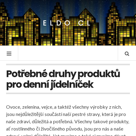
ELDO CL
Potřebné druhy produktů
pro denní jídelníček
Ovoce, zelenina, vejce, a taktéž všechny výrobky z nich,
jsou nejdůležitější součástí naší pestré stravy, která je pro
naše zdraví, důležitá a potřebná. Všechny takové produkty,
ať rostlinného či živočišného původu, jsou pro nás a naše
zdraví, velmi důležité. Jíst musíme a také si musíme dávat