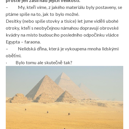
prostě jen žasli nad jejich velikostí.
– My, kteří víme, z jakého materiálu byly postaveny, se
ptáme spíše na to, jak to bylo možné.
Desítky (nebo spíše stovky a tisíce) let jsme viděli ubohé
otroky, kteří s neobyčejnou námahou dopravují obrovské
kvádry na místo budoucího posledního odpočinku vládce
Egypta – faraona.
– Nelidská dřina, která je vykoupena mnoha lidskými
oběťmi.
· Bylo tomu ale skutečně tak?