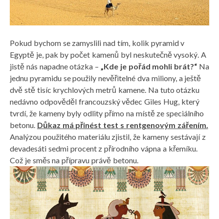
Pokud bychom se zamyslili nad tím, kolik pyramid v
Egyptě je, pak by počet kamenů byl neskutečně vysoký. A
jistě nás napadne otázka –
„Kde je pořád mohli brát?“
Na
jednu pyramidu se použily nevěřitelné dva miliony, a ještě
dvě stě tisíc krychlových metrů kamene. Na tuto otázku
nedávno odpověděl francouzský vědec Giles Hug, který
tvrdí, že kameny byly odlity přímo na místě ze speciálního
betonu.
Důkaz má přinést test s rentgenovým zářením.
Analýzou použitého materiálu zjistil, že kameny sestávají z
devadesáti sedmi procent z přírodního vápna a křemíku.
Což je směs na přípravu právě betonu.