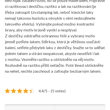
není nijak zásadní rozdíl, liší se pouze materiálem. Připravte
si razítkovací destičku, razítko a lak na razítkování (je
třeba zakoupit tzv.stamping lak, neboť klasické laky
nemají takovou hustotu a obvykle s nimi nedosáhnete
takového efektu). Vybírejte pokud možno kontrastní
bravy, aby motiv krásně vynikl a nesplýval.
Z destičky odstraňte ochrannou fólii a vybraný motiv
jemně potřete lakem. Stěrkou, která je většinou součástí
balení, setřete přebytek laku z destičky. Snažte se to udělat
jedním tahem a stírání neopakovat, abyste nesetřeli i lak
z motivu. Vezměte razítko a obtiskněte na něj motiv.
Rozhodně na razítko příliš netlačte. Poté ihned obtiskněte
na nehet, nechte zaschnout a zafixujte bezbarvým lakem.
4.4/5 - (5 votes)