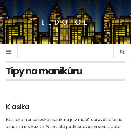
ELDO CL
Tipy na manikúru
Klasika
Klasická francouzská manikúra je v módě opravdu dlouho
a nic s ní nezkazíte. Nanesete podkladovou vrstvu a poté