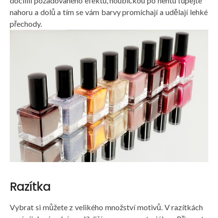
docílili požadovaného efektu, houbičkou po nehtu ťupejte
nahoru a dolů a tím se vám barvy promíchají a udělají lehké
přechody.
Razítka
Vybrat si můžete z velikého množství motivů. V razítkách