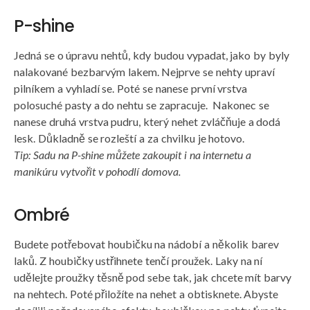
P-shine
Jedná se o úpravu nehtů, kdy budou vypadat, jako by byly
nalakované bezbarvým lakem. Nejprve se nehty upraví
pilníkem a vyhladí se. Poté se nanese první vrstva
polosuché pasty a do nehtu se zapracuje. Nakonec se
nanese druhá vrstva pudru, který nehet zvláčňuje a dodá
lesk. Důkladně se rozleští a za chvilku je hotovo.
Tip: Sadu na P-shine můžete zakoupit i na internetu a
manikúru vytvořit v pohodlí domova.
Ombré
Budete potřebovat houbičku na nádobí a několik barev
laků. Z houbičky ustřihnete tenčí proužek. Laky na ní
udělejte proužky těsně pod sebe tak, jak chcete mít barvy
na nehtech. Poté přiložíte na nehet a obtisknete. Abyste