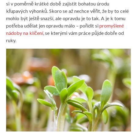
si v poměrně krátké době zajistit bohatou úrodu
křupavých výhonků. Skoro se až nechce věřit, že by to celé
mohlo být ještě snazší, ale opravdu je to tak. A je k tomu
potřeba udělat jen opravdu málo – pořídit si
promyšlené
nádoby na klíčení
, se kterými vám práce půjde dobře od
ruky.