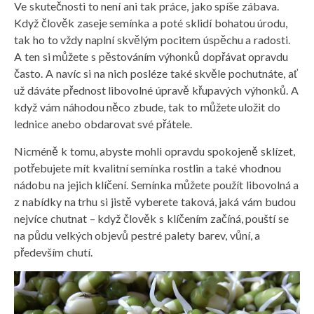
Ve skutečnosti to není ani tak práce, jako spíše zábava.
Když člověk zaseje semínka a poté sklidí bohatou úrodu,
tak ho to vždy naplní skvělým pocitem úspěchu a radosti.
A ten si můžete s pěstováním výhonků dopřávat opravdu
často. A navíc si na nich posléze také skvěle pochutnáte, ať
už dáváte přednost libovolné úpravě křupavých výhonků. A
když vám náhodou něco zbude, tak to můžete uložit do
lednice anebo obdarovat své přátele.
Nicméně k tomu, abyste mohli opravdu spokojeně sklízet,
potřebujete mít kvalitní semínka rostlin a také vhodnou
nádobu na jejich klíčení. Semínka můžete použít libovolná a
z nabídky na trhu si jistě vyberete taková, jaká vám budou
nejvíce chutnat – když člověk s klíčením začíná, pouští se
na půdu velkých objevů pestré palety barev, vůní, a
především chutí.