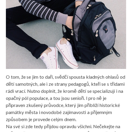
O tom, že se jim to daří, svědčí spousta kladných ohlasů od
dětí samotných, ale i ze strany pedagogů, kteří se s třídami
rádi vrací. Nutno doplnit, že kromě dětí se specializují i na
opačný pól populace, a tou jsou senioři. I pro ně je
připraven zkušený průvodce, který jim přiblíží historické
památky města i novodobé zajímavosti a příjemným
způsobem je provede celým dnem.
Na své si zde tedy přijdou opravdu všichni. Nečekejte na