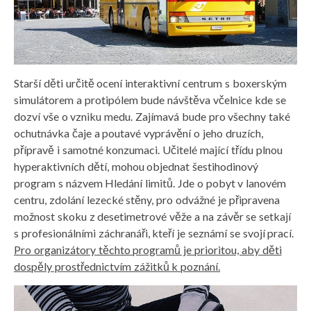
Starší děti určitě ocení interaktivní centrum s boxerským
simulátorem a protipólem bude návštěva včelnice kde se
dozví vše o vzniku medu. Zajímavá bude pro všechny také
ochutnávka čaje a poutavé vyprávění o jeho druzích,
přípravě i samotné konzumaci. Učitelé mající třídu plnou
hyperaktivních dětí, mohou objednat šestihodinový
program s názvem Hledání limitů. Jde o pobyt v lanovém
centru, zdolání lezecké stěny, pro odvážné je připravena
možnost skoku z desetimetrové věže a na závěr se setkají
s profesionálními záchranáři, kteří je seznámí se svojí prací.
Pro organizátory těchto programů je prioritou, aby děti
dospěly prostřednictvím zážitků k poznání.