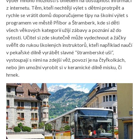
výběr mnoho možností s ohledem na dostupnost informací
z internetu. Těm, kteří nechtějí výlet s dětmi protrpět a
rychle se vrátit domů doporučujeme
tipy na školní výlet
s
programem ve městě Příbor a Štramberk, kde si děti
všech věkových kategorií užijí zábavy a poznání až do
sytosti. Učitel si zde skutečně může vydechnout a žáčky
svěřit do rukou školených instruktorů, kteří například naučí
v pekařské dílně vyrábět slavné “štramberské uši”,
vystoupají s nimi na zdejší věž, povozí je na čtyřkolkách,
nebo jim umožní vyrobit si v keramické dílně misku, či
hrnek.