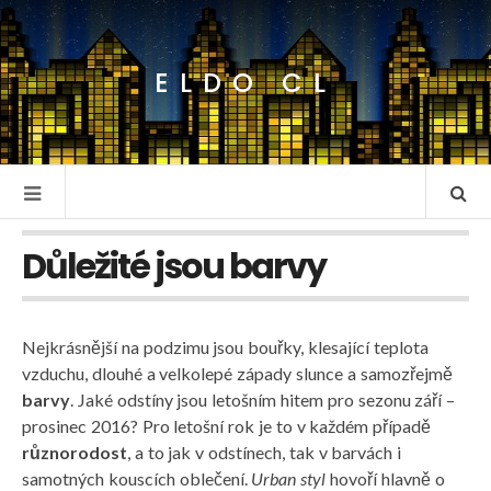
ELDO CL
Důležité jsou barvy
Nejkrásnější na podzimu jsou bouřky, klesající teplota
vzduchu, dlouhé a velkolepé západy slunce a samozřejmě
barvy
. Jaké odstíny jsou letošním hitem pro sezonu září –
prosinec 2016? Pro letošní rok je to v každém případě
různorodost
, a to jak v odstínech, tak v barvách i
samotných kouscích oblečení.
Urban styl
hovoří hlavně o