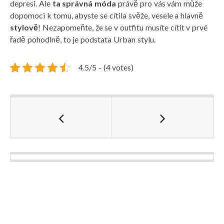
depresi. Ale
ta správná móda
právě pro vás vám může
dopomoci k tomu, abyste se cítila svěže, vesele a hlavně
stylově
! Nezapomeňte, že se v outfitu musíte cítit v prvé
řadě pohodlně, to je podstata Urban stylu.
4.5/5 - (4 votes)