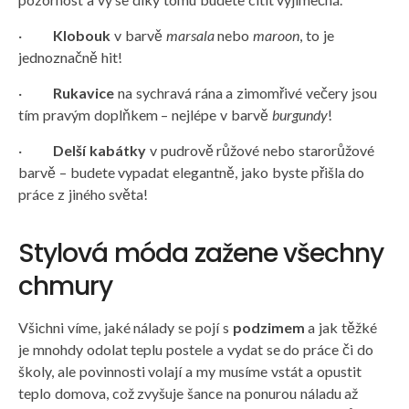
·
Klobouk
v barvě
marsala
nebo
maroon
, to je
jednoznačně hit!
·
Rukavice
na sychravá rána a zimomřivé večery jsou
tím pravým doplňkem – nejlépe v barvě
burgundy
!
·
Delší kabátky
v pudrově růžové nebo starorůžové
barvě – budete vypadat elegantně, jako byste přišla do
práce z jiného světa!
Stylová móda zažene všechny
chmury
Všichni víme, jaké nálady se pojí s
podzimem
a jak těžké
je mnohdy odolat teplu postele a vydat se do práce či do
školy, ale povinnosti volají a my musíme vstát a opustit
teplo domova, což zvyšuje šance na ponurou náladu až