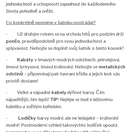
jednoduchosti
a schopnosti
zapadnout
do každodenního
života
pohodlně
a
svěže
.
Co konkrétně nesmíme v šatníku postrádat?
· Už druhým rokem se na vrcholu hitů pro podzim drží
pončo
, pravděpodobně pro svou jednoduchost a
splývavost. Nebojte se doplnit svůj šatník o tento kousek!
·
Kabáty
v tmavých modrých odstínech:
petrolejová,
tmavá tyrkysová, tmavá královská.
Nebojte se
metalických
odstínů
– připomínají pak havraní křídla a jejich lesk vás
prostě dostane!
· Velké a nápadné
kabely
dýňové
barvy. Čím
nápaditější, tím lepší!
TIP
!
Nejlépe se hodí k béžovému
kabátku a světlým kalhotám.
·
Lodičky
barvy modré, ale ne ledajaké –
královské
modré
! Postmoderní vzhled takovýchto lodiček upoutá
pozornost a vy se díky tomu budete cítit výjimečná.