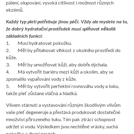
pálení, olupování, vysoká citlivost i možnost různých
ekzémů.
Každý typ pleti potřebuje jinou péči. Vždy ale myslete na to,
že dobrý hydratační prostředek musí splňovat několik
základních funkcí:
1. Musí hydratovat pokožku.
2. Měl by přitahovat vlhkost z okolního prostředí do
kůže.
3. Měl by umožňovat kůži, aby dobře dýchala.
4. Má vytvořit bariéru mezi kůží a okolím, aby se
zpomalilo vypařování vody z kůže.
5. Měl by vytvořit perfektní rovnováhu vody a tuku,
takže pleť zůstane vláčná a hladká.
Vlivem stárnutí a vystavování různým škodlivým vlivům
vaše pleť degeneruje a přestává produkovat dostatečné
množství přirozeného tuku. Tím pak ztrácí schopnost
udržet si vodu. Výsledkem jsou nechtěné vrásky, suchá
pokožka a drsný povrch.