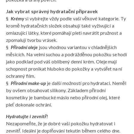
Jak vybrat správný hydratační přípravek
§
Krémy
si vybírejte vždy podle vaší věkové kategorie. Ty
kromě hydratačních složek obsahují také vyživující a
omlazující látky, které pomáhají pleti navrátit pružnost a
zpomalují tvorbu vrásek.
§
Přírodní oleje
jsou vhodnou variantou v chladnějších
měsících. Na velmi suchou a podrážděnou pokožku se hodí
jako podklad pod váš oblíbený denní krém. Oleje mají
schopnost pronikat hluboko do pokožky a vytvářet na ní
ochranný film.
§
Přírodní make-up
je další možností pro hydrataci. Neměl
by ovšem obsahovat silikony. Základem přírodní
kosmetiky je bambucké máslo nebo přírodní olej, které
pleť dokonale ochrání.
Hydratujte i zevnitř!
Nezapomeňte, že je dobré vaší pokožku hydratovat i
zevnitř. Ideální je doplňování tekutin během celého dne.