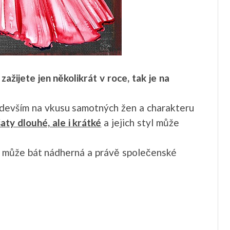
ažijete jen několikrát v roce, tak je na
především na vkusu samotných žen a charakteru
aty dlouhé, ale i krátké
a jejich styl může
a může bát nádherná a právě společenské