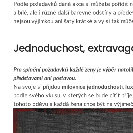
Podle požadavků dané akce si můžete pořídit n
a bílé, ale i různé další barevné odstíny a pře
nejsou výjimkou ani šaty krátké a vy si tak můž
Jednoduchost, extravaga
Pro splnění požadavků každé ženy je výběr natoli
představami ani postavou.
Na svoje si přijdou
milovnice jednoduchosti, lu
podle svého vkusu, v kterých se bude cítit příj
tohoto oděvu a každá žena chce být na výjimeč