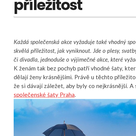
příležitost
Každá společenská akce vyžaduje také vhodný spol
skvělá příležitost, jak vyniknout. Jde o plesy, svatb
či divadla, jednoduše o výjimečné akce, které vyž
K ženám tak bez pochyb patří vhodné šaty, kter
dělají ženy krásnějšími. Právě u těchto příležito
že si dávají záležet, aby byly co nejkrásnější.
společenské šaty Praha
.