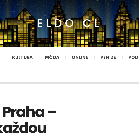
ELDO CL
KULTURA
MÓDA
ONLINE
PENÍZE
POD
 Praha –
každou