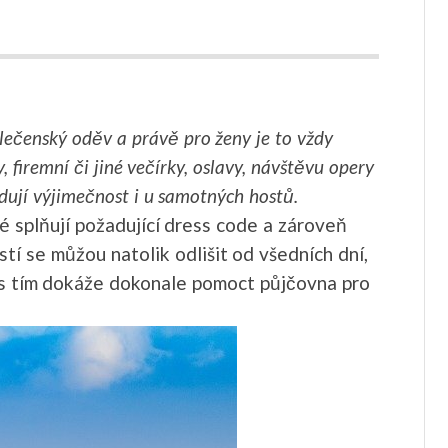
ečenský oděv a právě pro ženy je to vždy
y, firemní či jiné večírky, oslavy, návštěvu opery
adují výjimečnost i u samotných hostů.
é splňují požadující dress code a zároveň
stí se můžou natolik odlišit od všedních dní,
 A s tím dokáže dokonale pomoct půjčovna pro