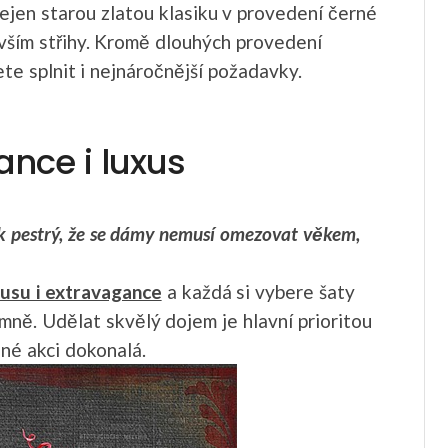
ejen starou zlatou klasiku v provedení černé
devším střihy. Kromě dlouhých provedení
ete splnit i nejnáročnější požadavky.
nce i luxus
k pestrý, že se dámy nemusí omezovat věkem,
xusu i extravagance
a každá si vybere šaty
emně. Udělat skvělý dojem je hlavní prioritou
né akci dokonalá.