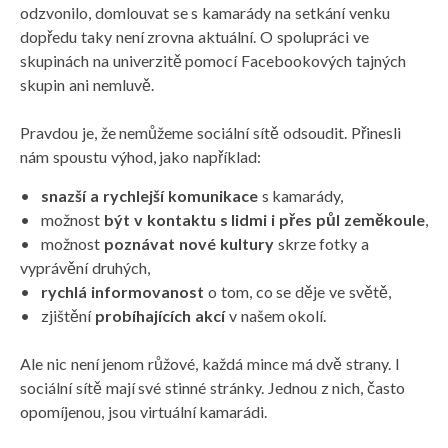
odzvonilo, domlouvat se s kamarády na setkání venku
dopředu taky není zrovna aktuální. O spolupráci ve
skupinách na univerzitě pomocí Facebookových tajných
skupin ani nemluvě.
Pravdou je, že nemůžeme sociální sítě odsoudit. Přinesli
nám spoustu výhod, jako například:
•
snazší a rychlejší komunikace
s kamarády,
• možnost
být v kontaktu s lidmi i přes půl zeměkoule
,
• možnost
poznávat nové kultury
skrze fotky a
vyprávění druhých,
•
rychlá informovanost
o tom, co se děje ve světě,
• zjištění
probíhajících akcí
v našem okolí.
Ale nic není jenom růžové, každá mince má dvě strany. I
sociální sítě mají své stinné stránky. Jednou z nich, často
opomíjenou, jsou virtuální kamarádi.