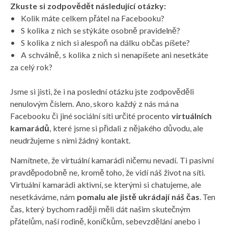
Zkuste si zodpovědět následující otázky:
• Kolik máte celkem přátel na Facebooku?
• S kolika z nich se stýkáte osobně pravidelně?
• S kolika z nich si alespoň na dálku občas píšete?
• A schválně, s kolika z nich si nenapíšete ani nesetkáte
za celý rok?
Jsme si jisti, že i na poslední otázku jste zodpověděli
nenulovým číslem. Ano, skoro každý z nás má na
Facebooku či jiné sociální síti určité procento
virtuálních
kamarádů
, které jsme si přidali z nějakého důvodu, ale
neudržujeme s nimi žádný kontakt.
Namítnete, že virtuální kamarádi ničemu nevadí. Ti pasivní
pravděpodobně ne, kromě toho, že vidí náš život na síti.
Virtuální kamarádi aktivní, se kterými si chatujeme, ale
nesetkáváme, nám
pomalu ale jistě ukrádají náš čas
. Ten
čas, který bychom raději měli dát našim skutečným
přátelům, naší rodině, koníčkům, sebevzdělání anebo i